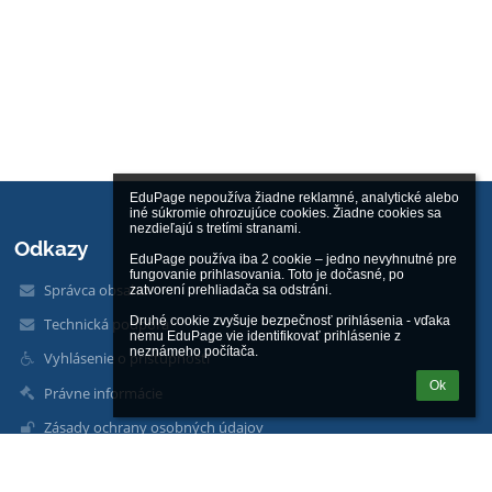
EduPage nepoužíva žiadne reklamné, analytické alebo 
iné súkromie ohrozujúce cookies. Žiadne cookies sa 
nezdieľajú s tretími stranami.

Odkazy
EduPage používa iba 2 cookie – jedno nevyhnutné pre 
fungovanie prihlasovania. Toto je dočasné, po 
Správca obsahu
zatvorení prehliadača sa odstráni.

Druhé cookie zvyšuje bezpečnosť prihlásenia - vďaka 
Technická podpora
nemu EduPage vie identifikovať prihlásenie z 
neznámeho počítača.
Vyhlásenie o prístupnosti
Ok
Právne informácie
Zásady ochrany osobných údajov
Údaje o prevádzkovateľovi